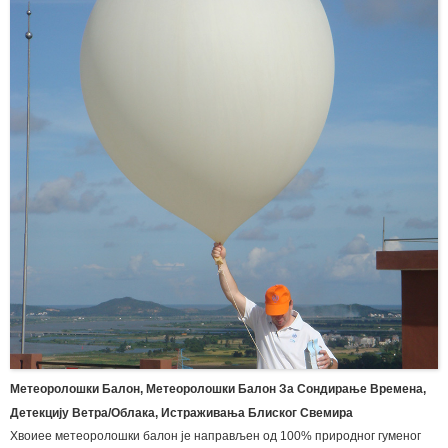
областима опште заштите рада, погледајте испод за наши тренутни
производи за рукавице.
Метеоролошки Балон, Метеоролошки Балон За Сондирање Времена,
Детекцију Ветра/облака, Истраживања Блиског Свемира
Хвоиее метеоролошки балон је направљен од 100% природног гуменог