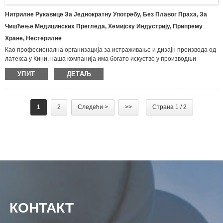
Нитрилне Рукавице За Једнократну Употребу, Без Плавог Праха, За
Чишћење Медицинских Прегледа, Хемијску Индустрију, Припрему
Хране, Нестерилне
Као професионална организација за истраживање и дизајн производа од
латекса у Кини, наша компанија има богато искуство у производњи
различитих врста рукавица и производа од латекса, укључујући бутил
УПИТ
ДЕТАЉ
рукавице, импрегниране рукавице, неопренске рукавице, рукавице
отпорне на уље, латекс рукавице за домаћинство, рукавице од
предива.Најлон нитрилне заштитне рукавице, рукавице од двоструког
платна, гумене рукавице од предива, рукавице за једнократну инспекцију,
1
2
Следећи >
>>
Страна 1 / 2
рукавице од латекса са дугим рукама, итд. Широко се користе у
индустрији, рударству, рибарству, пољопривреди, шумарству и другим
областима опште заштите рада, погледајте испод за наши тренутни
производи за рукавице.
КОНТАКТ