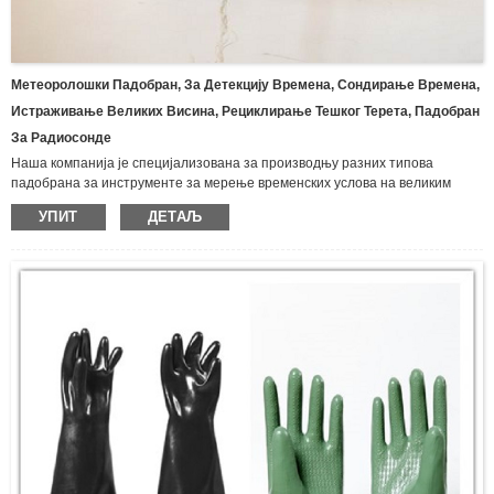
Метеоролошки Падобран, За Детекцију Времена, Сондирање Времена,
Истраживање Великих Висина, Рециклирање Тешког Терета, Падобран
За Радиосонде
Наша компанија је специјализована за производњу разних типова
падобрана за инструменте за мерење временских услова на великим
висинама и падобрана за метеоролошке балоне.Наши падобранци се
УПИТ
ДЕТАЉ
могу користити са разним врстама метеоролошких балона и сондажних
уређаја.Наша компанија може дизајнирати и произвести разне
падобране према вашим потребама.
Надамо се да ћемо бити ваш добављач падобрана.