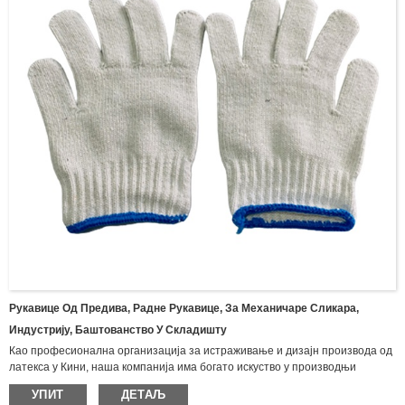
Рукавице Од Предива, Радне Рукавице, За Механичаре Сликара,
Индустрију, Баштованство У Складишту
Као професионална организација за истраживање и дизајн производа од
латекса у Кини, наша компанија има богато искуство у производњи
различитих врста рукавица и производа од латекса, укључујући бутил
УПИТ
ДЕТАЉ
рукавице, импрегниране рукавице, неопренске рукавице, рукавице