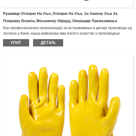
Рукавице Отпорне На Уље, Отпорне На Уље, За Замену Уља За
Поправку Возила, Механичку Обраду, Операције Премазивања
Као професионална организација за истраживање и дизајн производа од
латекса у Кини, наша компанија има богато искуство у производњи
различитих врста рукавица и производа од латекса, укључујући бутил
УПИТ
ДЕТАЉ
рукавице, импрегниране рукавице, неопренске рукавице, рукавице
отпорне на уље, латекс рукавице за домаћинство, рукавице од
предива.Најлон нитрилне заштитне рукавице, рукавице од двоструког
платна, гумене рукавице од предива, рукавице за једнократну инспекцију,
рукавице од латекса са дугим рукама, итд. Широко се користе у
индустрији, рударству, рибарству, пољопривреди, шумарству и другим
областима опште заштите рада, погледајте испод за наши тренутни
производи за рукавице.