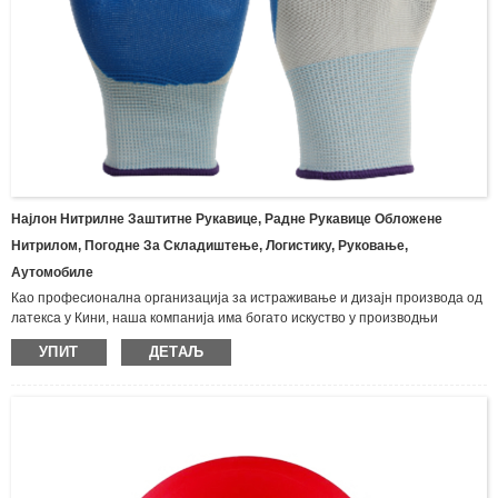
Најлон Нитрилне Заштитне Рукавице, Радне Рукавице Обложене
Нитрилом, Погодне За Складиштење, Логистику, Руковање,
Аутомобиле
Као професионална организација за истраживање и дизајн производа од
латекса у Кини, наша компанија има богато искуство у производњи
различитих врста рукавица и производа од латекса, укључујући бутил
УПИТ
ДЕТАЉ
рукавице, импрегниране рукавице, неопренске рукавице, рукавице
отпорне на уље, латекс рукавице за домаћинство, рукавице од
предива.Најлон нитрилне заштитне рукавице, рукавице од двоструког
платна, гумене рукавице од предива, рукавице за једнократну инспекцију,
рукавице од латекса са дугим рукама, итд. Широко се користе у
индустрији, рударству, рибарству, пољопривреди, шумарству и другим
областима опште заштите рада, погледајте испод за наши тренутни