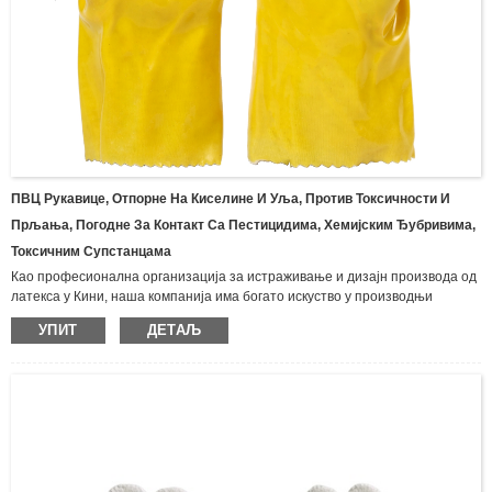
ПВЦ Рукавице, Отпорне На Киселине И Уља, Против Токсичности И
Прљања, Погодне За Контакт Са Пестицидима, Хемијским Ђубривима,
Токсичним Супстанцама
Као професионална организација за истраживање и дизајн производа од
латекса у Кини, наша компанија има богато искуство у производњи
различитих врста рукавица и производа од латекса, укључујући бутил
УПИТ
ДЕТАЉ
рукавице, импрегниране рукавице, неопренске рукавице, рукавице
отпорне на уље, латекс рукавице за домаћинство, рукавице од
предива.Најлон нитрилне заштитне рукавице, рукавице од двоструког
платна, гумене рукавице од предива, рукавице за једнократну инспекцију,
рукавице од латекса са дугим рукама, итд. Широко се користе у
индустрији, рударству, рибарству, пољопривреди, шумарству и другим
областима опште заштите рада, погледајте испод за наши тренутни
производи за рукавице.