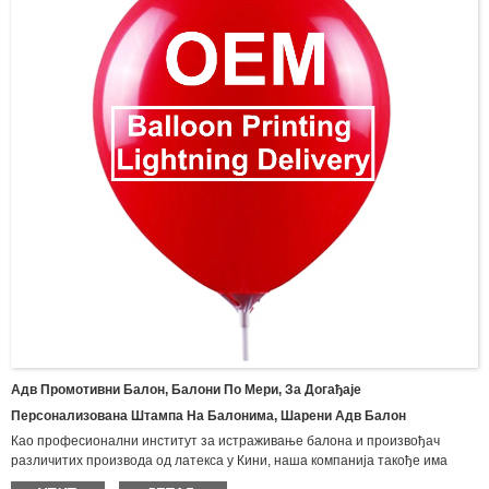
производи за рукавице.
Адв Промотивни Балон, Балони По Мери, За Догађаје
Персонализована Штампа На Балонима, Шарени Адв Балон
Као професионални институт за истраживање балона и произвођач
различитих производа од латекса у Кини, наша компанија такође има
истраживачки и производни капацитет различитих врста