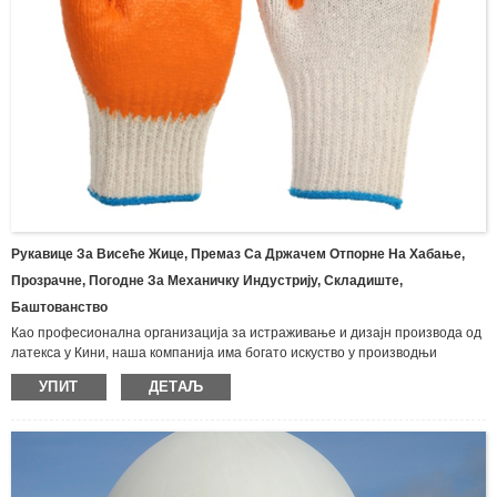
Рукавице За Висеће Жице, Премаз Са Држачем Отпорне На Хабање,
Прозрачне, Погодне За Механичку Индустрију, Складиште,
Баштованство
Као професионална организација за истраживање и дизајн производа од
латекса у Кини, наша компанија има богато искуство у производњи
различитих врста рукавица и производа од латекса, укључујући бутил
УПИТ
ДЕТАЉ
рукавице, импрегниране рукавице, неопренске рукавице, рукавице
отпорне на уље, латекс рукавице за домаћинство, рукавице од
предива.Најлон нитрилне заштитне рукавице, рукавице од двоструког
платна, гумене рукавице од предива, рукавице за једнократну инспекцију,
рукавице од латекса са дугим рукама, итд. Широко се користе у
индустрији, рударству, рибарству, пољопривреди, шумарству и другим