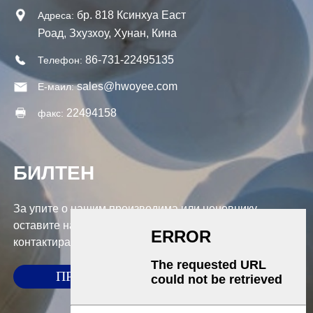
бр. 818 Ксинхуа Еаст
Адреса:
Роад, Зхузхоу, Хунан, Кина
86-731-22495135
Телефон:
sales@hwoyee.com
Е-маил:
22494158
факс:
БИЛТЕН
За упите о нашим производима или ценовнику,
оставите нам своју е-пошту и ми ћемо вас
контактирати у року од 24 сата.
ПРИХВАТИ