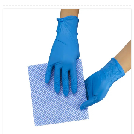
отпорне на уље, латекс рукавице за домаћинство, рукавице од
предива.Најлон нитрилне заштитне рукавице, рукавице од двоструког
платна, гумене рукавице од предива, рукавице за једнократну инспекцију,
рукавице од латекса са дугим рукама, итд. Широко се користе у
индустрији, рударству, рибарству, пољопривреди, шумарству и другим
областима опште заштите рада, погледајте испод за наши тренутни
производи за рукавице.