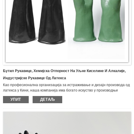
Бутил Рукавице, Хемијска Отпорност На Уљне Киселине И Алкалије,
Индустријске Рукавице Од Латекса
Као професионална организација за истраживање и дизајн производа од
латекса у Кини, наша компанија има богато искуство у производњи
различитих врста рукавица и производа од латекса, укључујући бутил
УПИТ
ДЕТАЉ
рукавице, импрегниране рукавице, неопренске рукавице, рукавице
отпорне на уље, латекс рукавице за домаћинство, рукавице од
предива.Најлон нитрилне заштитне рукавице, рукавице од двоструког
платна, гумене рукавице од предива, рукавице за једнократну инспекцију,
рукавице од латекса са дугим рукама, итд. Широко се користе у
индустрији, рударству, рибарству, пољопривреди, шумарству и другим
областима опште заштите рада, погледајте испод за наши тренутни