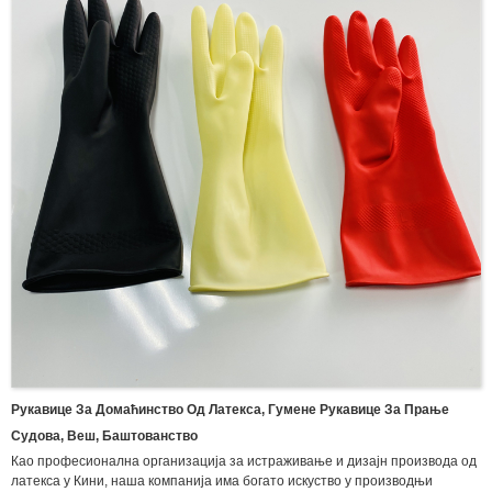
производи за рукавице.
Рукавице За Домаћинство Од Латекса, Гумене Рукавице За Прање
Судова, Веш, Баштованство
Као професионална организација за истраживање и дизајн производа од
латекса у Кини, наша компанија има богато искуство у производњи