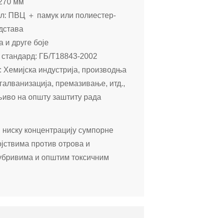
270 мм
л: ПВЦ ＋ памук или полиестер-
дстава
а и друге боје
стандард: ГБ/Т18843-2002
 Хемијска индустрија, производња
галванизација, премазивање, итд.,
иво на општу заштиту рада
 ниску концентрацију сумпорне
ојствима против отрова и
ђубривима и општим токсичним