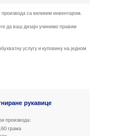
х производа са великим инвентаром.
ге да ваш дизајн учинимо правим
обухватну услугу и куповину на једном
ниране рукавице
и производа:
160 грама