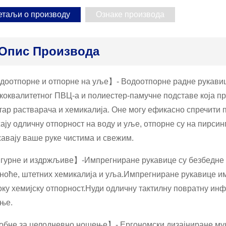
етаљи о производу
Ознаке производа
Опис Производа
оотпорне и отпорне на уље】- Водоотпорне радне рукави
коквалитетног ПВЦ-а и полиестер-памучне подставе која п
тар растварача и хемикалија. Оне могу ефикасно спречити 
ају одличну отпорност на воду и уље, отпорне су на пирсин
авају ваше руке чистима и свежим.
урне и издржљиве】-Импрегниране рукавице су безбедне и 
ноће, штетних хемикалија и уља.Импрегниране рукавице им
ку хемијску отпорност.Нуди одличну тактилну повратну ин
ње.
бне за целодневно ношење】- Ергономски дизајниране муш