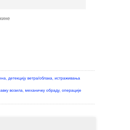
цхине
а, детекцију ветра/облака, истраживања
авку возила, механичку обраду, операције