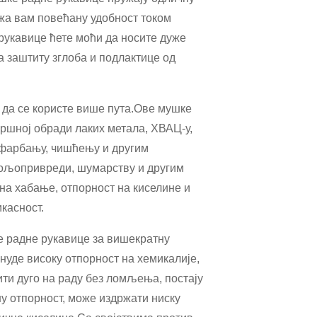
ужа вам повећану удобност током
 рукавице ћете моћи да носите дуже
а заштиту зглоба и подлактице од
 да се користе више пута.Ове мушке
ршној обради лаких метала, ХВАЦ-у,
 фарбању, чишћењу и другим
 пољопривреди, шумарству и другим
на хабање, отпорност на киселине и
касност.
 радне рукавице за вишекратну
уде високу отпорност на хемикалије,
ити дуго на раду без ломљења, постају
у отпорност, може издржати ниску