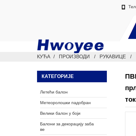
Тел
КУЋА
ПРОИЗВОДИ
РУКАВИЦЕ
ПВЦ
КАТЕГОРИЈЕ
прљ
Летећи балон
то
Метеоролошки падобран
Велики балон у боји
Балони за декорацију заба
ве