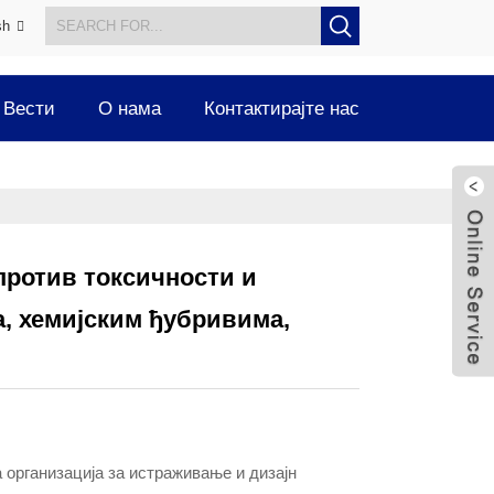
sh
Вести
О нама
Контактирајте нас
против токсичности и
а, хемијским ђубривима,
организација за истраживање и дизајн