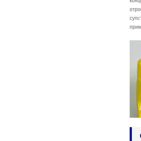
конц
свучене рад...
отро
супс
Рукавице од предива, р
адне рукавице, за меха
прим
ничаре сликара, индуст
рију...
Неопренске рукавице, р
укавице за чишћење од
латекса до руке, Р...
Бутил рукавице, хемијс
ка отпорност на уљне к
иселине и алкалије, у...