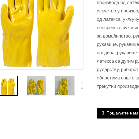
производа од латек
искуство у произво
од латекса, укључу
неопренске рукавиц
за домаћинство, ру
рукавице, рукавице
предива, рукавице 
латекса са дугим р
рударству, рибарс
областима опште за
тренутни производи
Пошаљите нам