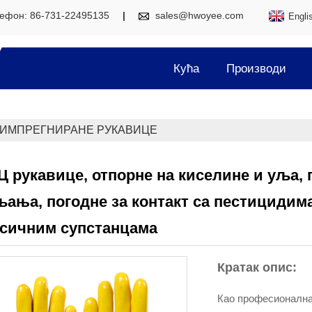
ефон: 86-731-22495135
sales@hwoyee.com
Engli
Кућа
Производи
ИМПРЕГНИРАНЕ РУКАВИЦЕ
 рукавице, отпорне на киселине и уља, 
ања, погодне за контакт са пестицидим
ксичним супстанцама
Кратак опис:
Као професионална 