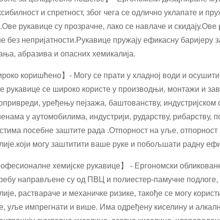
сибилност и спретност, због чега се одлично уклапате и пр
.Ове рукавице су прозрачне, лако се навлаче и скидају.Ове
е без непријатности.Рукавице пружају ефикасну баријеру з
ања, абразива и опасних хемикалија.
око коришћено】- Могу се прати у хладној води и осушити
е рукавице се широко користе у производњи, монтажи и зав
привреди, уређењу пејзажа, баштованству, индустријском
енама у аутомобилима, индустрији, рударству, рибарству,
стима посебне заштите рада .Отпорност на уље, отпорност 
лије.који могу заштитити ваше руке и побољшати радну ефи
фесионалне хемијске рукавице】 - Ергономски обликоване
ребу направљене су од ПВЦ и полиестер-памучне подлоге, н
лије, раствараче и механичке ризике, такође се могу корист
е, уље импрегнати и више. Има одређену киселину и алкалн