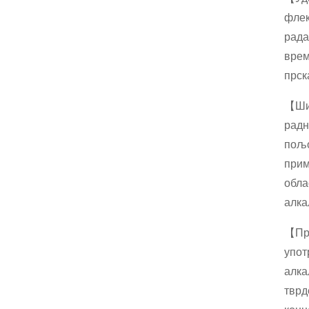
ђендански пар...
флек
рада
Метеоролошки падобра
н, за детекцију времен
врем
а, ...
прск
Рукавице од латекса д
【Шир
уге руке, индустријске
радн
рукавице, хемијска ре
з...
пољо
Нитрилне рукавице за ј
прим
еднократну употребу, п
обла
лави пудер-Фр...
алка
Двоструке платнене ру
【Про
кавице, сликар, механи
чар, баштованске рукав
упот
ице
алка
Најлон нитрил заштитн
тврд
е рукавице, нитрил пре