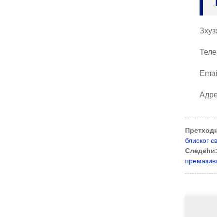
Зхуз
Теле
Emai
Адре
Претходн
блиског с
Следећи
премазив