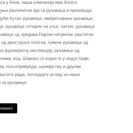
са у Кини, наша компанија има богато
дњи различитих врста рукавица и производа
јући бутил рукавице, импрегниране рукавице,
е, рукавице отпорне на уље, латекс рукавице
кавице од предива.Најлон нитрилне заштитне
 од двоструког платна, гумене рукавице од
за једнократну инспекцију, рукавице од
укама, итд. Широко се користе у индустрији,
тву, пољопривреди, шумарству и другим
штите рада, погледајте испод за наши
 за рукавице.
 емаил