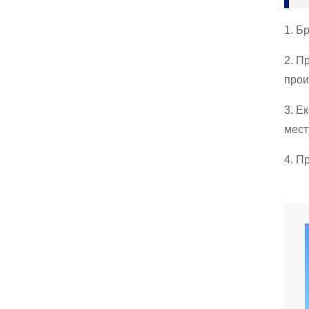
1. Б
2. П
прои
3. Е
мест
4. П