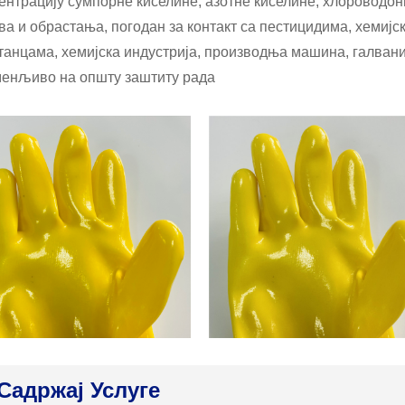
ентрацију сумпорне киселине, азотне киселине, хлороводон
ва и обрастања, погодан за контакт са пестицидима, хемиј
танцама, хемијска индустрија, производња машина, галвани
енљиво на општу заштиту рада
Садржај Услуге