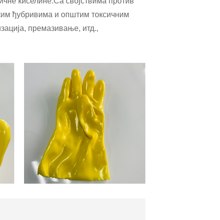
ичне киселине.Са својствима против
ским ђубривима и општим токсичним
зација, премазивање, итд.,