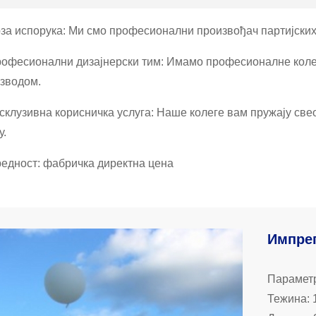
рза испорука: Ми смо професионални произвођач партијски
рофесионални дизајнерски тим: Имамо професионалне коле
зводом.
ксклузивна корисничка услуга: Наше колеге вам пружају све
у.
редност: фабричка директна цена
Импрег
Параметр
Тежина: 