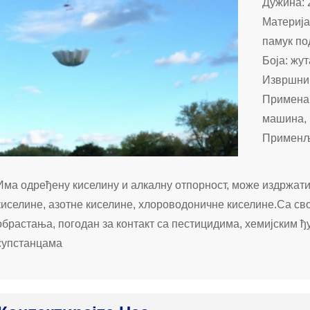
Дужина: 
Материја
памук по
Боја: жут
Извршни 
Примена:
машина, 
Применљ
Има одређену киселину и алкалну отпорност, може издржати
киселине, азотне киселине, хлороводоничне киселине.Са св
обрастања, погодан за контакт са пестицидима, хемијским 
супстанцама