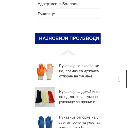
Адвертисинг Баллоон
Рукавице
НАЈНОВИЈИ ПРОИЗВОДИ
Рукавице за висеће жи
це, премаз са држачем
отпорне на хабање...
Рукавице за домаћинст
во од латекса, гумене
рукавице за прање суд
ова, ...
Рукавице отпорне на у
ље, отпорне на уље, за
замену уља В...