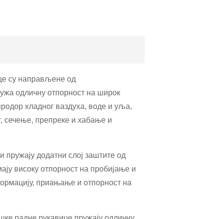
це су направљене од
ружа одличну отпорност на широк
продор хладног ваздуха, воде и уља,
г, сечење, препреке и хабање и
пружају додатни слој заштите од
ају високу отпорност на пробијање и
формацију, приањање и отпорност на
ке радне рукавице пружају одличну