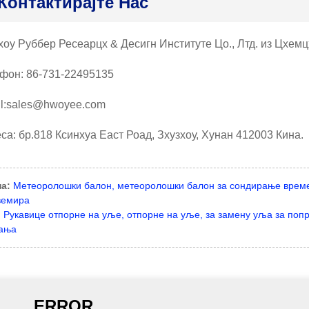
Контактирајте Нас
хоу Руббер Ресеарцх & Десигн Институте Цо., Лтд. из Цхем
фон: 86-731-22495135
l:sales@hwoyee.com
са: бр.818 Ксинхуа Еаст Роад, Зхузхоу, Хунан 412003 Кина.
а:
Метеоролошки балон, метеоролошки балон за сондирање времен
вемира
:
Рукавице отпорне на уље, отпорне на уље, за замену уља за попр
ања