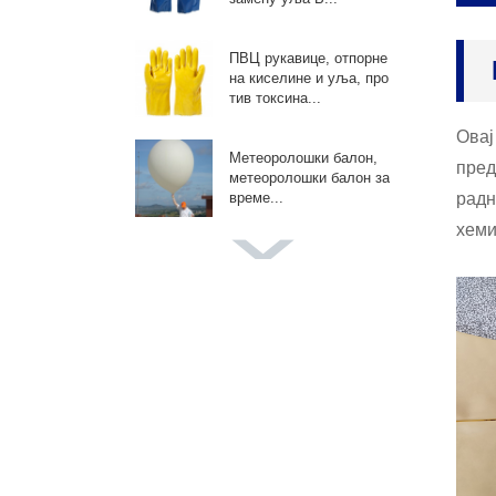
ПВЦ рукавице, отпорне
на киселине и уља, про
тив токсина...
Овај
Метеоролошки балон,
пред
метеоролошки балон за
радн
време...
хеми
Џиновски балон у боји,
балони за фотографис
ање венчања...
Адв промотивни балон,
балони по мери, за дог
ађаје П...
Балон за декорацију жу
рки, за лук за венац, ро