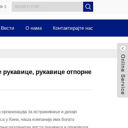
sh
Вести
О нама
Контактирајте нас
е рукавице, рукавице отпорне
организација за истраживање и дизајн
са у Кини, наша компанија има богато
дњи различитих врста рукавица и производа