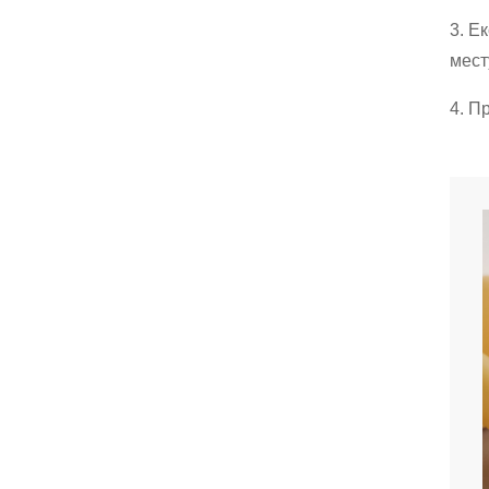
3. Е
мест
4. П