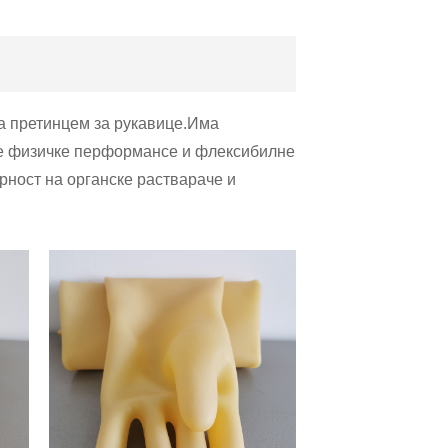
са претинцем за рукавице.Има
не физичке перформансе и флексибилне
ност на органске раствараче и