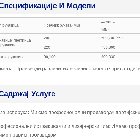
Спецификације И Модели
Дужина
п рукавица
Пречник рукава (мм)
(мм)
200
500,700,750
кавице претинца
 рукавице
220
750,800
атке рукавице
90,100
300,330
мена: Производи различитих величина могу се прилагодити
Садржај Услуге
рза испорука: Ми смо професионални произвођач партијски
рофесионални истраживачки и дизајнерски тим: Имамо проф
имо правим производом.