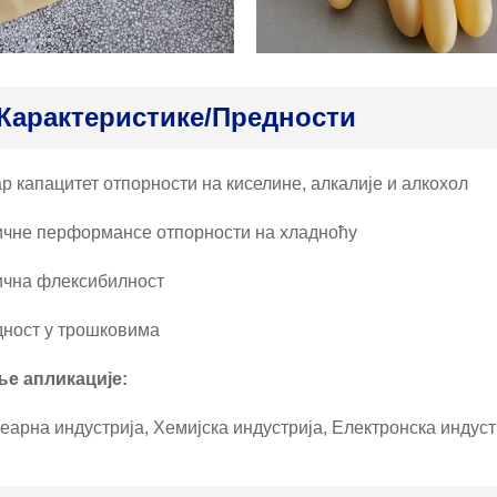
Карактеристике/предности
р капацитет отпорности на киселине, алкалије и алкохол
чне перформансе отпорности на хладноћу
чна флексибилност
ност у трошковима
е апликације:
еарна индустрија, Хемијска индустрија, Електронска индус