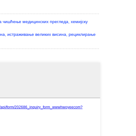
 за чишћење медицинских прегледа, хемијску
на, истраживање великих висина, рециклирање