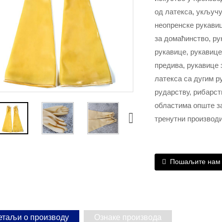
од латекса, укључу
неопренске рукавиц
за домаћинство, ру
рукавице, рукавице
предива, рукавице 
латекса са дугим р
рударству, рибарс
областима опште за
тренутни производи
Пошаљите нам
етаљи о производу
Ознаке производа