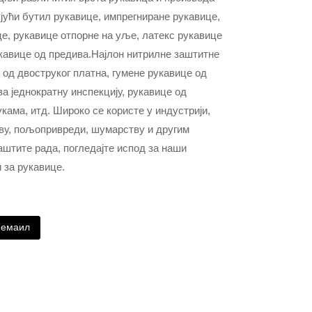
јући бутил рукавице, импрегниране рукавице,
е, рукавице отпорне на уље, латекс рукавице
кавице од предива.Најлон нитрилне заштитне
 од двоструког платна, гумене рукавице од
за једнократну инспекцију, рукавице од
укама, итд. Широко се користе у индустрији,
тву, пољопривреди, шумарству и другим
штите рада, погледајте испод за наши
 за рукавице.
 емаил