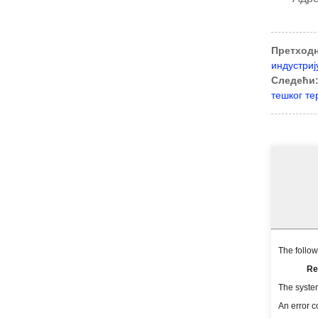
Претходн
индустриј
Следећи
тешког те