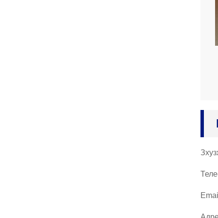
Зхуз
Теле
Emai
Адре