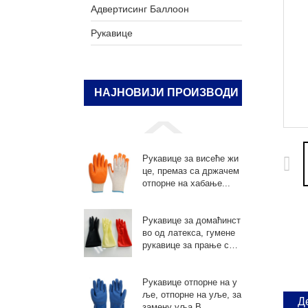
Адвертисинг Баллоон
Рукавице
НАЈНОВИЈИ ПРОИЗВОДИ
Рукавице за висеће жи
це, премаз са држачем
отпорне на хабање...
Рукавице за домаћинст
во од латекса, гумене
рукавице за прање суд
ова, ...
Рукавице отпорне на у
ље, отпорне на уље, за
Д
замену уља В...