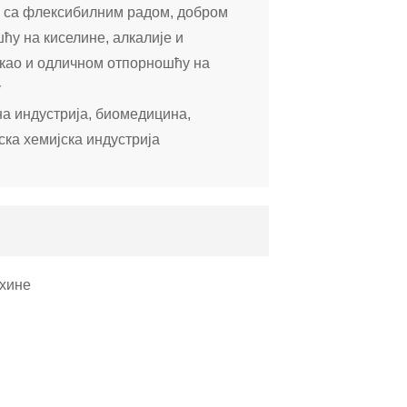
 са флексибилним радом, добром
ћу на киселине, алкалије и
 као и одличном отпорношћу на
у
а индустрија, биомедицина,
ска хемијска индустрија
цхине