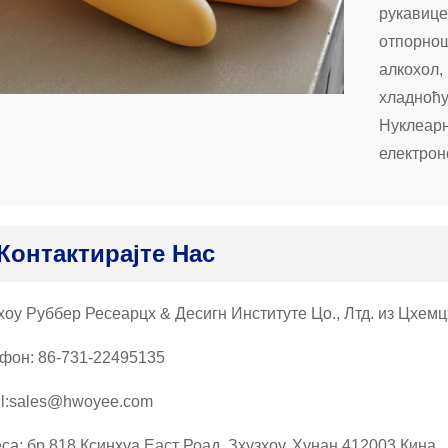
рукавице
отпорнош
алкохол,
хладноћ
Нуклеарн
електрон
Контактирајте Нас
хоу Руббер Ресеарцх & Десигн Институте Цо., Лтд. из Цхем
фон: 86-731-22495135
l:sales@hwoyee.com
са: бр.818 Ксинхуа Еаст Роад, Зхузхоу, Хунан 412003 Кина.