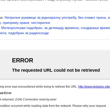
а:
Нитрилне рукавице за једнократну употребу, без плавог праха,
у, припрему хране, нестерилне
:
Метеоролошки падобран, за детекцију времена, сондирање време
рета, падобран за радиосонде