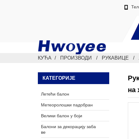
Тел
КУЋА
ПРОИЗВОДИ
РУКАВИЦЕ
Рук
КАТЕГОРИЈЕ
на 
Летећи балон
Метеоролошки падобран
Велики балон у боји
Балони за декорацију заба
ве