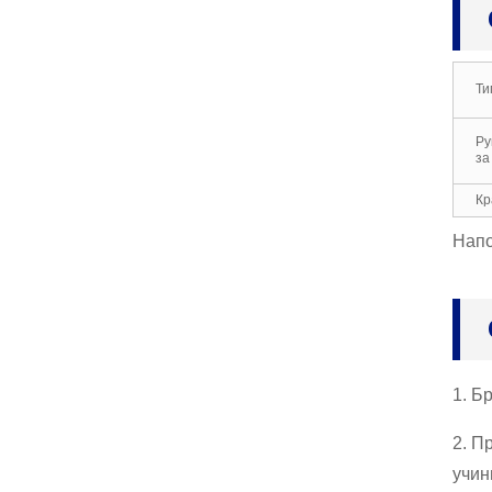
свучене рад...
Рукавице од предива, р
адне рукавице, за меха
Ти
ничаре сликара, индуст
рију...
Ру
за
Неопренске рукавице, р
укавице за чишћење од
латекса до руке, Р...
Кр
Напо
Бутил рукавице, хемијс
ка отпорност на уљне к
иселине и алкалије, у...
1. Б
2. П
учин