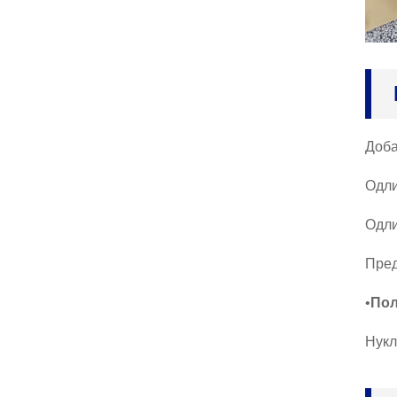
ђендански пар...
Метеоролошки падобра
н, за детекцију времен
а, ...
Рукавице од латекса д
уге руке, индустријске
Доба
рукавице, хемијска ре
з...
Одли
Нитрилне рукавице за ј
еднократну употребу, п
Одли
лави пудер-Фр...
Пред
Двоструке платнене ру
•
Пољ
кавице, сликар, механи
чар, баштованске рукав
ице
Нукл
Најлон нитрил заштитн
е рукавице, нитрил пре