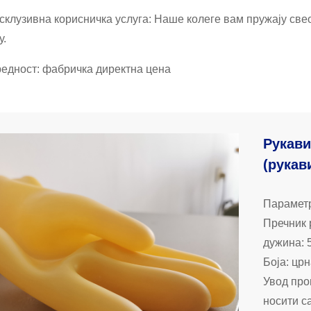
ксклузивна корисничка услуга: Наше колеге вам пружају све
у.
редност: фабричка директна цена
Рукави
(рукав
Параметр
Пречник 
дужина: 
Боја: цр
Увод про
носити са