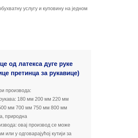
обухватну услугу и куповину на једном
це од латекса дуге руке
ице претинца за рукавице)
и производа:
рукава: 180 мм 200 мм 220 мм
500 мм 700 мм 750 мм 800 мм
на, природна
извода: овај производ се може
м или у одговарајућој кутији за