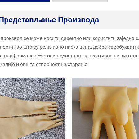
Представљање Производа
 производ се може носити директно или користити заједно 
ности као што су релативно ниска цена, добре свеобухват
е перформансе.Његови недостаци су релативно ниска отпор
калије и општа отпорност на старење.