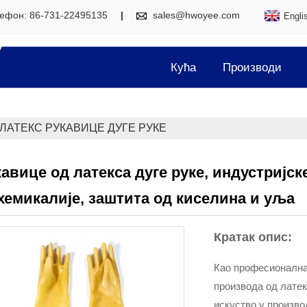
ефон: 86-731-22495135
sales@hwoyee.com
Engli
Кућа
Производи
ЛАТЕКС РУКАВИЦЕ ДУГЕ РУКЕ
авице од латекса дуге руке, индустријск
хемикалије, заштита од киселина и уља
Кратак опис:
Као професионална 
производа од латек
искуство у произво