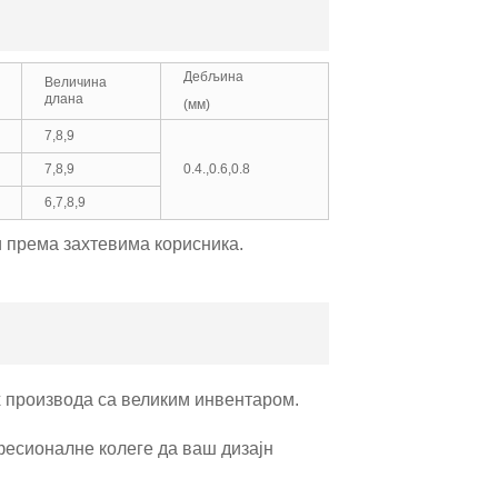
Дебљина
Величина
длана
(мм)
7,8,9
7,8,9
0.4.,0.6,0.8
6,7,8,9
 према захтевима корисника.
х производа са великим инвентаром.
есионалне колеге да ваш дизајн