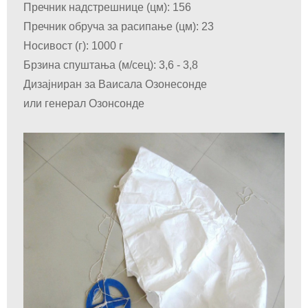
Пречник надстрешнице (цм): 156
Пречник обруча за расипање (цм): 23
Носивост (г): 1000 г
Брзина спуштања (м/сец): 3,6 - 3,8
Дизајниран за Ваисала Озонесонде
или генерал Озонсонде