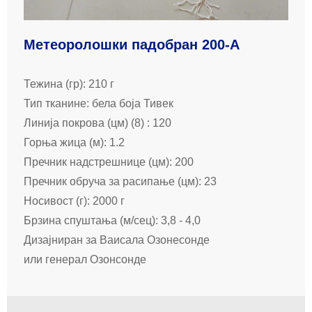
Метеоролошки падобран 200-А
Тежина (гр): 210 г
Тип тканине: бела боја Тивек
Линија покрова (цм) (8) : 120
Горња жица (м): 1.2
Пречник надстрешнице (цм): 200
Пречник обруча за расипање (цм): 23
Носивост (г): 2000 г
Брзина спуштања (м/сец): 3,8 - 4,0
Дизајниран за Ваисала Озонесонде
или генерал Озонсонде