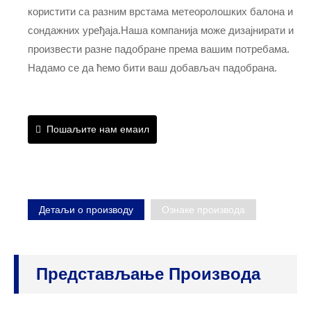
користити са разним врстама метеоролошких балона и
сондажних уређаја.Наша компанија може дизајнирати и
произвести разне падобране према вашим потребама.
Надамо се да ћемо бити ваш добављач падобрана.
Пошаљите нам емаил
Детаљи о производу
Ознаке производа
Представљање Производа