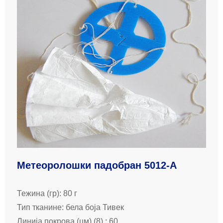
Метеоролошки падобран 5012-А
Тежина (гр): 80 г
Тип тканине: бела боја Тивек
Линија покрова (цм) (8) : 60