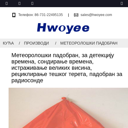
Телефон: 86-731-22495135
sales@hwoyee.com
КУЋА
ПРОИЗВОДИ
МЕТЕОРОЛОШКИ ПАДОБРАН
Метеоролошки падобран, за детекцију
времена, сондирање времена,
истраживање великих висина,
рециклирање тешког терета, падобран за
радиосонде