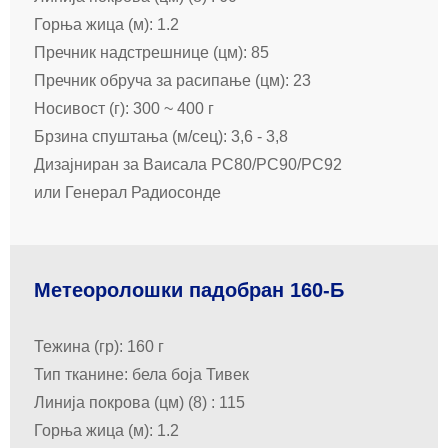
Горња жица (м): 1.2
Пречник надстрешнице (цм): 85
Пречник обруча за расипање (цм): 23
Носивост (г): 300 ~ 400 г
Брзина спуштања (м/сец): 3,6 - 3,8
Дизајниран за Ваисала РС80/РС90/РС92
или Генерал Радиосонде
Метеоролошки падобран 160-Б
Тежина (гр): 160 г
Тип тканине: бела боја Тивек
Линија покрова (цм) (8) : 115
Горња жица (м): 1.2