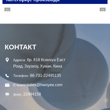
КОНТАКТ
бр. 818 Ксинхуа Еаст
Адреса:
Роад, Зхузхоу, Хунан, Кина
86-731-22495135
Телефон:
sales@hwoyee.com
Е-маил:
22494158
факс: