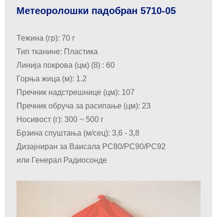
Метеоролошки падобран 5710-05
Тежина (гр): 70 г
Тип тканине: Пластика
Линија покрова (цм) (8) : 60
Горња жица (м): 1.2
Пречник надстрешнице (цм): 107
Пречник обруча за расипање (цм): 23
Носивост (г): 300 ~ 500 г
Брзина спуштања (м/сец): 3,6 - 3,8
Дизајниран за Ваисала РС80/РС90/РС92
или Генерал Радиосонде