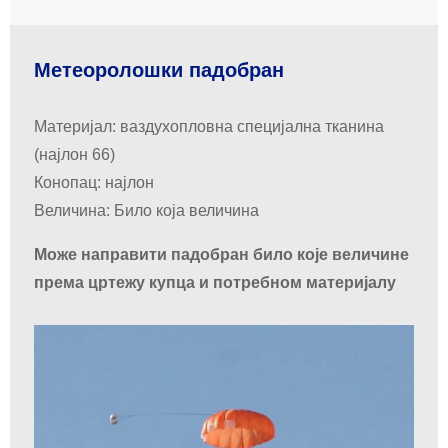
Метеоролошки падобран
Материјал: ваздухопловна специјална тканина
(најлон 66)
Конопац: најлон
Величина: Било која величина
Може направити падобран било које величине
према цртежу купца и потребном материјалу