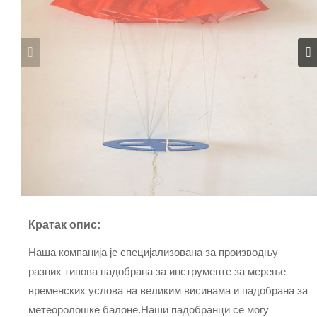
Кратак опис:
Наша компанија је специјализована за производњу
разних типова падобрана за инструменте за мерење
временских услова на великим висинама и падобрана за
метеоролошке балоне.Наши падобранци се могу