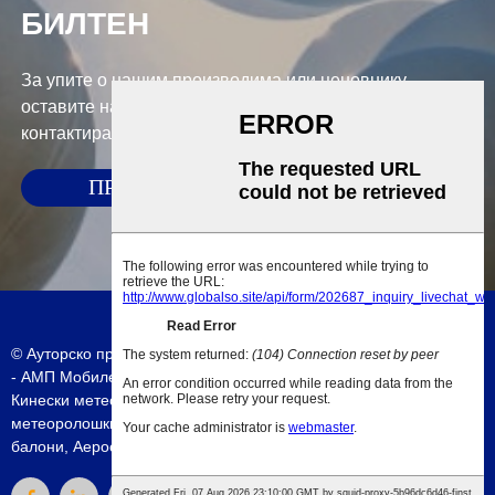
БИЛТЕН
За упите о нашим производима или ценовнику,
оставите нам своју е-пошту и ми ћемо вас
контактирати у року од 24 сата.
ПРИХВАТИ
© Ауторско право - 2010-2023 : Сва права задржана.
Мапа сајта
-
АМП Мобиле
Кинески метеоролошки балон
,
600г метеоролошки балон
,
Кина
метеоролошки балон
,
Велики балон
,
Кина метеоролошки
балони
,
Аеростар метеоролошки балон
,