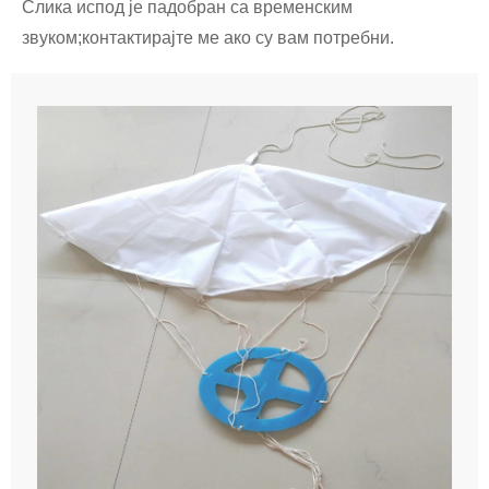
Слика испод је падобран са временским
звуком;контактирајте ме ако су вам потребни.