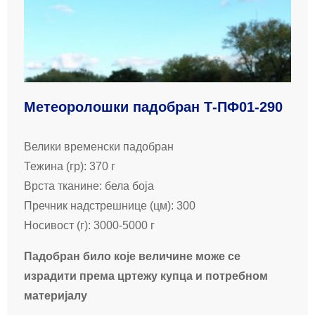
Метеоролошки падобран Т-ПФ01-290
Велики временски падобран
Тежина (гр): 370 г
Врста тканине: бела боја
Пречник надстрешнице (цм): 300
Носивост (г): 3000-5000 г
Падобран било које величине може се
израдити према цртежу купца и потребном
материјалу