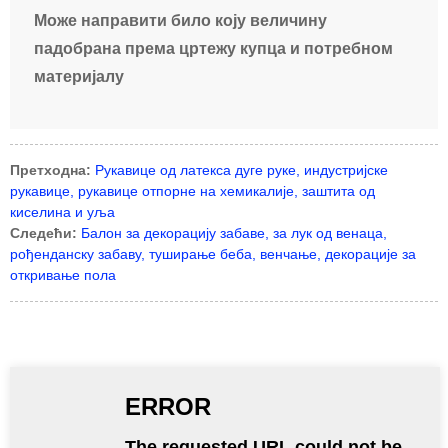
Може направити било коју величину
падобрана према цртежу купца и потребном
материјалу
Претходна:
Рукавице од латекса дуге руке, индустријске
рукавице, рукавице отпорне на хемикалије, заштита од
киселина и уља
Следећи:
Балон за декорацију забаве, за лук од венаца,
рођенданску забаву, туширање беба, венчање, декорације за
откривање пола