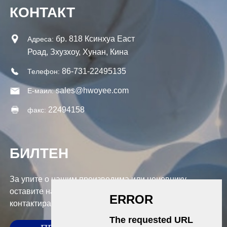
КОНТАКТ
бр. 818 Ксинхуа Еаст
Адреса:
Роад, Зхузхоу, Хунан, Кина
86-731-22495135
Телефон:
sales@hwoyee.com
Е-маил:
22494158
факс:
БИЛТЕН
За упите о нашим производима или ценовнику,
оставите нам своју е-пошту и ми ћемо вас
контактирати у року од 24 сата.