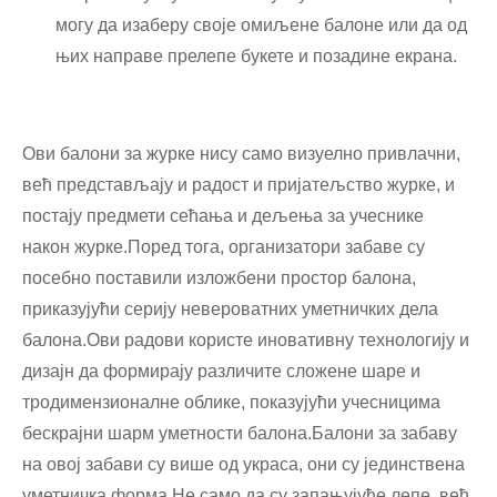
могу да изаберу своје омиљене балоне или да од
њих направе прелепе букете и позадине екрана.
Ови балони за журке нису само визуелно привлачни,
већ представљају и радост и пријатељство журке, и
постају предмети сећања и дељења за учеснике
након журке.Поред тога, организатори забаве су
посебно поставили изложбени простор балона,
приказујући серију невероватних уметничких дела
балона.Ови радови користе иновативну технологију и
дизајн да формирају различите сложене шаре и
тродимензионалне облике, показујући учесницима
бескрајни шарм уметности балона.Балони за забаву
на овој забави су више од украса, они су јединствена
уметничка форма.Не само да су запањујуће лепе, већ