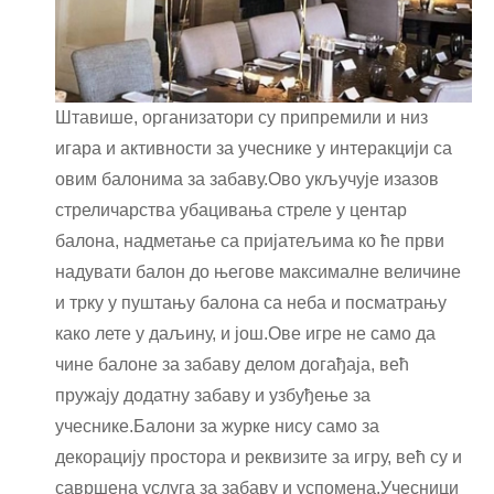
Штавише, организатори су припремили и низ
игара и активности за учеснике у интеракцији са
овим балонима за забаву.Ово укључује изазов
стреличарства убацивања стреле у центар
балона, надметање са пријатељима ко ће први
надувати балон до његове максималне величине
и трку у пуштању балона са неба и посматрању
како лете у даљину, и још.Ове игре не само да
чине балоне за забаву делом догађаја, већ
пружају додатну забаву и узбуђење за
учеснике.Балони за журке нису само за
декорацију простора и реквизите за игру, већ су и
савршена услуга за забаву и успомена.Учесници