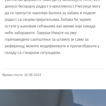
доносе бескрајну радост и креативност.Учесници могу
да се препусте чаролији балона за забаву и поделе
радост са својим пријатељима.Забава ће заувек
остати у њиховим сећањима као време које никада
неће заборавити. Заврши Имајте на уму:
горенаведено саопштење за штампу је само за
референцу, можете модификовати и прилагођавати у
складу са стварном ситуацијом.
Време поста: 16.08.2023