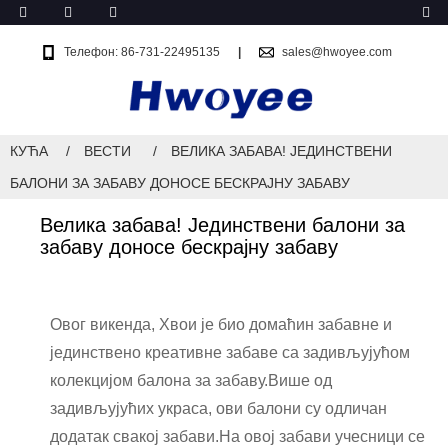
Телефон: 86-731-22495135
sales@hwoyee.com
КУЋА
ВЕСТИ
ВЕЛИКА ЗАБАВА! ЈЕДИНСТВЕНИ
БАЛОНИ ЗА ЗАБАВУ ДОНОСЕ БЕСКРАЈНУ ЗАБАВУ
Велика забава! Јединствени балони за
забаву доносе бескрајну забаву
Овог викенда, Хвои је био домаћин забавне и
јединствено креативне забаве са задивљујућом
колекцијом балона за забаву.Више од
задивљујућих украса, ови балони су одличан
додатак свакој забави.На овој забави учесници се